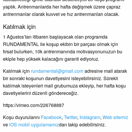
yaptık. Antrenmanlarda her hafta değişmek üzere çapraz
antrenmanlar olarak kuvvet ve hız antrenmanları olacak.
Katılmak için
1 Ağustos’tan itibaren başlayacak olan programda
RUNDAMENTAL ile koşup ekibin bir parçası olmak için
fırsat bulurken, 10k antrenmanında motivasyonunuzun bu
ekiple hep yüksek kalacağını garanti ediyoruz.
Katılmak için
rundamental@gmail.com
adresine mail atarak
bir sonraki koşunun davetiyesini isteyebilirsiniz. Sürekli
katılmak isteyenleri mail grubumuza ekleyip, her hafta koşu
davetiyelerini düzenli göndereceğiz.
https://vimeo.com/226768887
Koşu duyurularını
Facebook
,
Twitter
,
Instagram
,
Web sitemiz
ve
iOS mobil uygulamamız
dan takip edebilirsiniz.