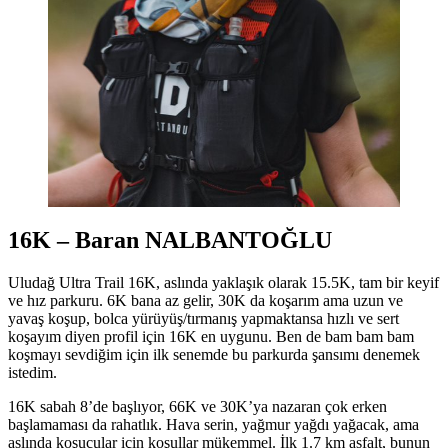
16K – Baran NALBANTOĞLU
Uludağ Ultra Trail 16K, aslında yaklaşık olarak 15.5K, tam bir keyif
ve hız parkuru. 6K bana az gelir, 30K da koşarım ama uzun ve
yavaş koşup, bolca yürüyüş/tırmanış yapmaktansa hızlı ve sert
koşayım diyen profil için 16K en uygunu. Ben de bam bam bam
koşmayı sevdiğim için ilk senemde bu parkurda şansımı denemek
istedim.
16K sabah 8’de başlıyor, 66K ve 30K’ya nazaran çok erken
başlamaması da rahatlık. Hava serin, yağmur yağdı yağacak, ama
aslında koşucular için koşullar mükemmel. İlk 1.7 km asfalt, bunun