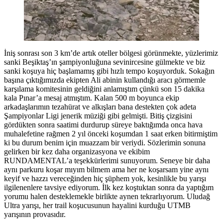
İniş sonrası son 3 km’de artık oteller bölgesi görünmekte, yüzlerimiz
sanki Beşiktaş’ın şampiyonluğuna sevinircesine gülmekte ve biz
sanki koşuya hiç başlamamış gibi hızlı tempo koşuyorduk. Sokağın
başına çıktığımızda ekipten Ali abinin kullandığı aracı görmemle
karşılama komitesinin geldiğini anlamıştım çünkü son 15 dakika
kala Pınar’a mesaj atmıştım. Kalan 500 m boyunca ekip
arkadaşlarımın tezahürat ve alkışları bana destekten çok adeta
Şampiyonlar Ligi jenerik müziği gibi gelmişti. Bitiş çizgisini
gördükten sonra saatimi durdurup süreye baktığımda onca hava
muhalefetine rağmen 2 yıl önceki koşumdan 1 saat erken bitirmiştim
ki bu durum benim için muazzam bir veriydi. Sözlerimin sonuna
gelirken bir kez daha organizasyona ve ekibim
RUNDAMENTAL’a teşekkürlerimi sunuyorum. Seneye bir daha
aynı parkuru koşar mıyım bilmem ama her ne koşarsam yine aynı
keyif ve hazzı vereceğinden hiç şüphem yok, kesinlikle bu yarışı
ilgilenenlere tavsiye ediyorum. İlk kez koştuktan sonra da yaptığım
yorumu halen desteklemekle birlikte aynen tekrarlıyorum. Uludağ
Ultra yarışı, her trail koşucusunun hayalini kurduğu UTMB
yarışının provasıdır.