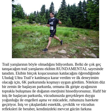
Trail yarışlarının böyle olmadığını biliyordum. Belki de çok geç
tanışacağım trail yarışlarını ekibim RUNDAMENTAL sayesinde
tanıdım. Ekibin birçok koşucusunun katılacağını öğrendiğimde
Uludağ Ultra Trail’e katılmaya karar verdim ve ilk deneyimim
olacağı için, 6K parkurunda koşmayı uygun gördüm. Nitekim düz
bir zemin ile başlayan parkurda, ormana ilk girişte ayağınızın
toprakla buluşması ile doğanın enerjisini hissediyorsunuz. Hafif bir
iniş ile başlayan parkurda, vücudunuzda gerçekleşen duygu
yoğunluğu ile engelleri aşma ve mücadele, ruhunuzu harekete
geçiriyor. İniş ve çıkışlardaki esneklik, çeviklik ve vücudun
refleksleri ile beraber, kendinizdeki mevcut gücün farkına