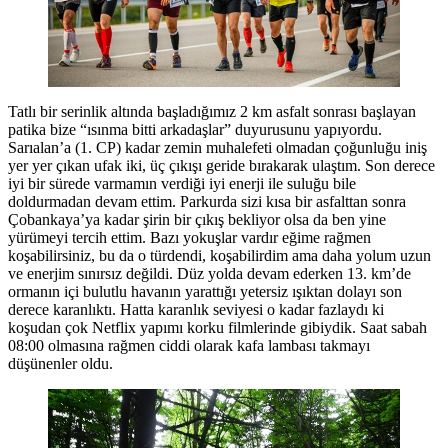
Tatlı bir serinlik altında başladığımız 2 km asfalt sonrası başlayan
patika bize “ısınma bitti arkadaşlar” duyurusunu yapıyordu.
Sarıalan’a (1. CP) kadar zemin muhalefeti olmadan çoğunluğu iniş
yer yer çıkan ufak iki, üç çıkışı geride bırakarak ulaştım. Son derece
iyi bir sürede varmamın verdiği iyi enerji ile suluğu bile
doldurmadan devam ettim. Parkurda sizi kısa bir asfalttan sonra
Çobankaya’ya kadar şirin bir çıkış bekliyor olsa da ben yine
yürümeyi tercih ettim. Bazı yokuşlar vardır eğime rağmen
koşabilirsiniz, bu da o türdendi, koşabilirdim ama daha yolum uzun
ve enerjim sınırsız değildi. Düz yolda devam ederken 13. km’de
ormanın içi bulutlu havanın yarattığı yetersiz ışıktan dolayı son
derece karanlıktı. Hatta karanlık seviyesi o kadar fazlaydı ki
koşudan çok Netflix yapımı korku filmlerinde gibiydik. Saat sabah
08:00 olmasına rağmen ciddi olarak kafa lambası takmayı
düşünenler oldu.