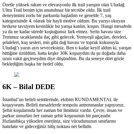
Özetle yüksek rakım ve elevasyonlu ilk trail yarışım olan Uludağ
Ultra Trail benim için unutulmaz bir tecrübe oldu. İlk trail
deneyimimi zorlu bir parkurda başladım ve genelde 7, yaş
kategorisinde 4. olarak bir hayli motive oldum. Bu yazıyı okuyan
herkese tavsiyem kesinlikle bu yarışa katılın, koşun. Hangi mesafede
ya da ne kadar sürede koştuğunuz fark etmez. Serin havası size
Temmuz sıcaklarında ilaç gibi gelecek. Yemyeşil ağaçları, dereleri,
şelaleleri, kuş sesleri, mis gibi dağ havası ve toprak kokusuyla
Uludağ’ı yazın ayrı seveceksiniz. Ben o kadar keyif aldım ki, yarışın
bittiğine üzüldüm, hatta keşke 30K koşsaydım da şu doğada daha
uzun vakit geçirseydim diye düşündüm. Bu da seneye dört gözle
beklediğim başka bir hedef oldu.
6K – Bilal DEDE
İstanbul’un belirli semtlerinde, ekibim RUNDAMENTAL ile
koşuyorum. Belirli mesafelerde tempolu antrenmanlar yapıyoruz.
Şehir koşularında her zaman bir limitiniz vardır. Çevre, insan ve
parkur unsurları her zaman şehir koşusunun bir parçasıdır.
Hızlandıkça yükselen enerjiniz, size vücudunuzun sınırlarını
hatırlatır ve gideceğiniz bitiş noktası net bellidir.