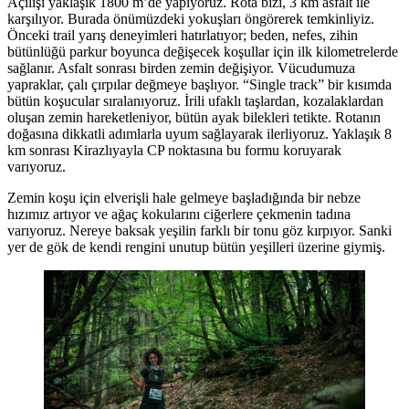
Açılışı yaklaşık 1800 m’de yapıyoruz. Rota bizi, 3 km asfalt ile
karşılıyor. Burada önümüzdeki yokuşları öngörerek temkinliyiz.
Önceki trail yarış deneyimleri hatırlatıyor; beden, nefes, zihin
bütünlüğü parkur boyunca değişecek koşullar için ilk kilometrelerde
sağlanır. Asfalt sonrası birden zemin değişiyor. Vücudumuza
yapraklar, çalı çırpılar değmeye başlıyor. “Single track” bir kısımda
bütün koşucular sıralanıyoruz. İrili ufaklı taşlardan, kozalaklardan
oluşan zemin hareketleniyor, bütün ayak bilekleri tetikte. Rotanın
doğasına dikkatli adımlarla uyum sağlayarak ilerliyoruz. Yaklaşık 8
km sonrası Kirazlıyayla CP noktasına bu formu koruyarak
varıyoruz.
Zemin koşu için elverişli hale gelmeye başladığında bir nebze
hızımız artıyor ve ağaç kokularını ciğerlere çekmenin tadına
varıyoruz. Nereye baksak yeşilin farklı bir tonu göz kırpıyor. Sanki
yer de gök de kendi rengini unutup bütün yeşilleri üzerine giymiş.