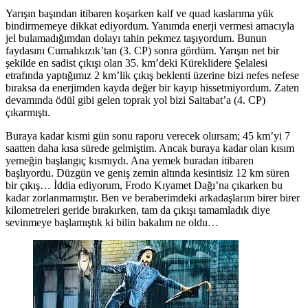
Yarışın başından itibaren koşarken kalf ve quad kaslarıma yük
bindirmemeye dikkat ediyordum. Yanımda enerji vermesi amacıyla
jel bulamadığımdan dolayı tahin pekmez taşıyordum. Bunun
faydasını Cumalıkızık’tan (3. CP) sonra gördüm. Yarışın net bir
şekilde en sadist çıkışı olan 35. km’deki Küreklidere Şelalesi
etrafında yaptığımız 2 km’lik çıkış beklenti üzerine bizi nefes nefese
bıraksa da enerjimden kayda değer bir kayıp hissetmiyordum. Zaten
devamında ödül gibi gelen toprak yol bizi Saitabat’a (4. CP)
çıkarmıştı.
Buraya kadar kısmi gün sonu raporu verecek olursam; 45 km’yi 7
saatten daha kısa sürede gelmiştim. Ancak buraya kadar olan kısım
yemeğin başlangıç kısmıydı. Ana yemek buradan itibaren
başlıyordu. Düzgün ve geniş zemin altında kesintisiz 12 km süren
bir çıkış… İddia ediyorum, Frodo Kıyamet Dağı’na çıkarken bu
kadar zorlanmamıştır. Ben ve beraberimdeki arkadaşlarım birer birer
kilometreleri geride bırakırken, tam da çıkışı tamamladık diye
sevinmeye başlamıştık ki bilin bakalım ne oldu…