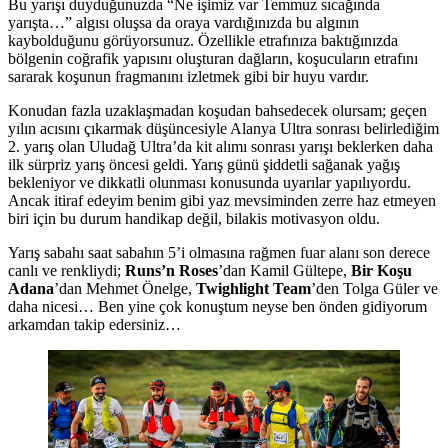
Bu yarışı duyduğunuzda “Ne işimiz var Temmuz sıcağında
yarışta…” algısı oluşsa da oraya vardığınızda bu algının
kaybolduğunu görüyorsunuz. Özellikle etrafınıza baktığınızda
bölgenin coğrafik yapısını oluşturan dağların, koşucuların etrafını
sararak koşunun fragmanını izletmek gibi bir huyu vardır.
Konudan fazla uzaklaşmadan koşudan bahsedecek olursam; geçen
yılın acısını çıkarmak düşüncesiyle Alanya Ultra sonrası belirlediğim
2. yarış olan Uludağ Ultra’da kit alımı sonrası yarışı beklerken daha
ilk sürpriz yarış öncesi geldi. Yarış günü şiddetli sağanak yağış
bekleniyor ve dikkatli olunması konusunda uyarılar yapılıyordu.
Ancak itiraf edeyim benim gibi yaz mevsiminden zerre haz etmeyen
biri için bu durum handikap değil, bilakis motivasyon oldu.
Yarış sabahı saat sabahın 5’i olmasına rağmen fuar alanı son derece
canlı ve renkliydi;
Runs’n Roses
’dan Kamil Gültepe,
Bir Koşu
Adana
’dan Mehmet Önelge,
Twighlight Team
’den Tolga Güler ve
daha nicesi… Ben yine çok konuştum neyse ben önden gidiyorum
arkamdan takip edersiniz…