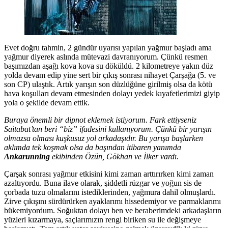
Evet doğru tahmin, 2 gündür uyarısı yapılan yağmur başladı ama
yağmur diyerek aslında mütevazi davranıyorum. Çünkü resmen
başımızdan aşağı kova kova su döküldü. 2 kilometreye yakın düz
yolda devam edip yine sert bir çıkış sonrası nihayet Çarşağa (5. ve
son CP) ulaştık. Artık yarışın son düzlüğüne girilmiş olsa da kötü
hava koşulları devam etmesinden dolayı yedek kıyafetlerimizi giyip
yola o şekilde devam ettik.
Buraya önemli bir dipnot eklemek istiyorum. Fark ettiyseniz
Saitabat’tan beri “biz” ifadesini kullanıyorum. Çünkü bir yarışın
olmazsa olması kuşkusuz yol arkadaşıdır. Bu yarışa başlarken
aklımda tek koşmak olsa da başından itibaren yanımda
Ankarunning
ekibinden Özün, Gökhan ve İlker vardı.
Çarşak sonrası yağmur etkisini kimi zaman arttırırken kimi zaman
azaltıyordu. Buna ilave olarak, şiddetli rüzgar ve yoğun sis de
çorbada tuzu olmalarını istediklerinden, yağmura dahil olmuşlardı.
Zirve çıkışını sürdürürken ayaklarımı hissedemiyor ve parmaklarımı
bükemiyordum. Soğuktan dolayı ben ve beraberimdeki arkadaşların
yüzleri kızarmaya, saçlarımızın rengi biriken su ile değişmeye