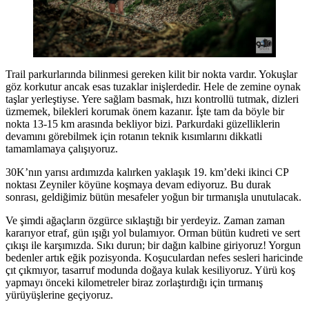
Trail parkurlarında bilinmesi gereken kilit bir nokta vardır. Yokuşlar
göz korkutur ancak esas tuzaklar inişlerdedir. Hele de zemine oynak
taşlar yerleştiyse. Yere sağlam basmak, hızı kontrollü tutmak, dizleri
üzmemek, bilekleri korumak önem kazanır. İşte tam da böyle bir
nokta 13-15 km arasında bekliyor bizi. Parkurdaki güzelliklerin
devamını görebilmek için rotanın teknik kısımlarını dikkatli
tamamlamaya çalışıyoruz.
30K’nın yarısı ardımızda kalırken yaklaşık 19. km’deki ikinci CP
noktası Zeyniler köyüne koşmaya devam ediyoruz. Bu durak
sonrası, geldiğimiz bütün mesafeler yoğun bir tırmanışla unutulacak.
Ve şimdi ağaçların özgürce sıklaştığı bir yerdeyiz. Zaman zaman
kararıyor etraf, gün ışığı yol bulamıyor. Orman bütün kudreti ve sert
çıkışı ile karşımızda. Sıkı durun; bir dağın kalbine giriyoruz! Yorgun
bedenler artık eğik pozisyonda. Koşuculardan nefes sesleri haricinde
çıt çıkmıyor, tasarruf modunda doğaya kulak kesiliyoruz. Yürü koş
yapmayı önceki kilometreler biraz zorlaştırdığı için tırmanış
yürüyüşlerine geçiyoruz.