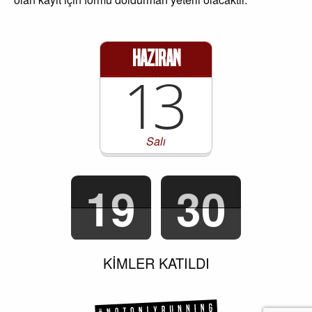
Haziran
13
Salı
19
30
KİMLER KATILDI