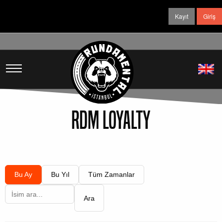
Kayıt
Giriş
RDM Loyalty
Bu Ay
Bu Yıl
Tüm Zamanlar
Ara