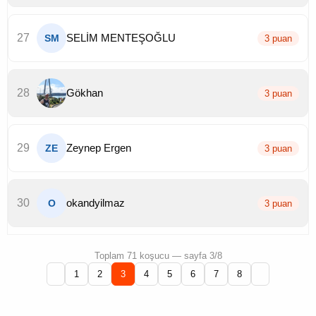
27
SELİM MENTEŞOĞLU
SM
3 puan
28
Gökhan
3 puan
29
Zeynep Ergen
ZE
3 puan
30
okandyilmaz
O
3 puan
Toplam 71 koşucu — sayfa 3/8
1
2
3
4
5
6
7
8