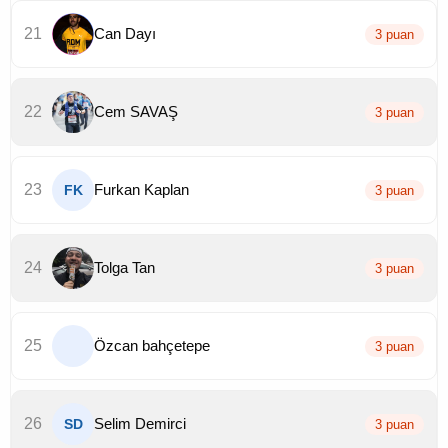
21
Can Dayı
3 puan
22
Cem SAVAŞ
3 puan
23
Furkan Kaplan
FK
3 puan
24
Tolga Tan
3 puan
25
Özcan bahçetepe
3 puan
26
Selim Demirci
SD
3 puan