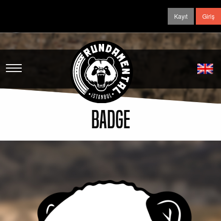
Kayıt
Giriş
BADGE