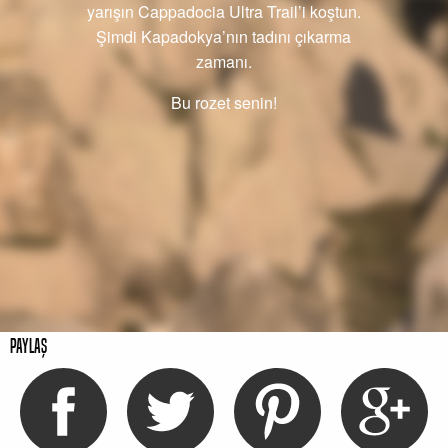
yarışın Cappadocia Ultra Trail’i koştun.
Şimdi Kapadokya’nın tadını çıkarma
zamanı.
Bu rozet senin!
Paylaş