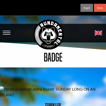
Kayıt
Giriş
BADGE
TEBRİKLER!